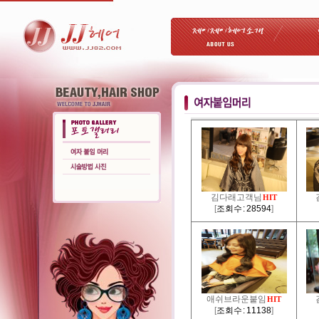
김다래고객님
HIT
[
조회수 : 28594
]
애쉬브라운붙임
HIT
[
조회수 : 11138
]