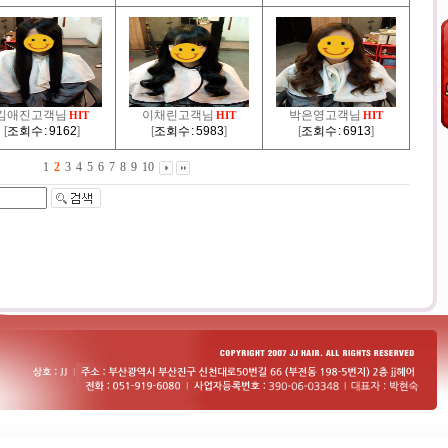
김애진고객님
이채린고객님
박은영고객님
HIT
HIT
HIT
[
조회수 : 9162
]
[
조회수 : 5983
]
[
조회수 : 6913
]
1
2
3
4
5
6
7
8
9
10