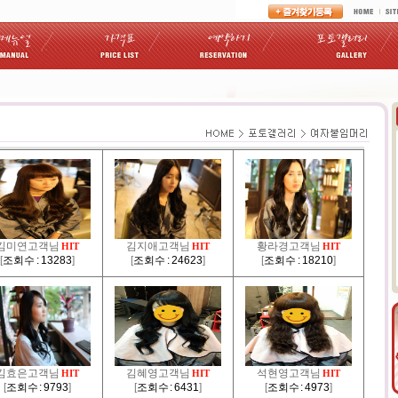
김미연고객님
김지애고객님
황라경고객님
HIT
HIT
HIT
[
조회수 : 13283
]
[
조회수 : 24623
]
[
조회수 : 18210
]
김효은고객님
김혜영고객님
석현영고객님
HIT
HIT
HIT
[
조회수 : 9793
]
[
조회수 : 6431
]
[
조회수 : 4973
]